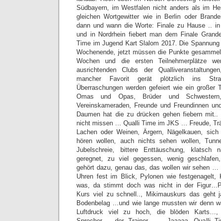
Südbayern, im Westfalen nicht anders als im He
gleichen Wortgewitter wie in Berlin oder Brand
dann und wann die Worte: Finale zu Hause .. 
und in Nordrhein fiebert man dem Finale Grand
Time im Jugend Kart Slalom 2017. Die Spannung
Wochenende, jetzt müssen die Punkte gesammel
Wochen und die ersten Teilnehmerplätze we
ausrichtenden Clubs der Qualliveranstaltung
mancher Favorit gerät plötzlich ins Str
Überraschungen werden gefeiert wie ein großer
Omas und Opas, Brüder und Schwestern, 
Vereinskameraden, Freunde und Freundinnen un
Daumen hat die zu drücken gehen fiebern mit.. 
nicht missen … Qualli Time im JKS … Freude, Tr
Lachen oder Weinen, Ärgern, Nägelkauen, sich v
hören wollen, auch nichts sehen wollen, Tunne
Jubelschreie, bittere Enttäuschung, klatsch 
geregnet, zu viel gegessen, wenig geschlaf
gehört dazu, genau das, das wollen wir sehen …
Uhren fest im Blick, Pylonen wie festgenagelt,
was, da stimmt doch was nicht in der Figur…
Kurs viel zu schnell.., Mikimauskurs das geht 
Bodenbelag …und wie lange mussten wir denn wa
Luftdruck viel zu hoch, die blöden Karts…,
Sprecher…. der Trainer ….. Jaaaaa, Qualli 