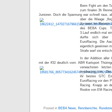
Beim Fight um den Ta
zum finalen 3h Renn
Junioren. Doch die Spannung war schnell raus, a
über die Waage „fl
Junioren im Rennen 
des BEBA Cups. Tal
3.Lauf endlich mal e
durfte sich über
EuroRacing. Die Aac
eigentlich gewinnen 
Strafe warf sie entsc
In der Addition aller
mit der #32 deutlich vorn. ABR Kartsport Thüringe
verwachsten letzt
needracing.com. Die
ihr bestes GTC Er
EuroRacing vor den Pl
Racing. Knapp an de
Rookie von EM Racin
Posted in
BEBA News
,
Rennberichte
,
Rundstr