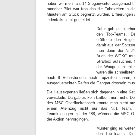
haben wir mehr als 14 Sieganwärter ausgemacht u
mancher Pilot war froh das die Fahrtzeiten in 
Minuten am Stück begrenzt wurden. Erfrierungen
jedenfalls nicht gemeldet.
Dafür gab es allerh
den Top-Teams. De
eröffnete den Reigen
damit aus der Spitzen
man dann die Nr.34
Auch der WGKC muss
Strafbox aufsuchen. M
der Waage schlicht v
waren die schnellsten
nach 8 Rennstunden noch Topzeiten fahren, 
ausgequetschten Reifen die Gangart drosseln mus
Die Hausexperten ließen sich dagegen in eine Ket
verwickeln. Da gab es kein Entkommen mehr. De
des MSC Oberflockenbach konnte man nicht aus
einem Atemzug nicht nur das Nr.1 Team, 
Teamkolleggen mit der #88, während die MSC O
der Aktion hervorgingen.
Munter ging es weiter
den Top-Teams. Die