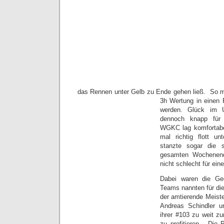
das Rennen unter Gelb zu Ende gehen ließ. So mu
3h Wertung in einen
werden. Glück im 
dennoch knapp für 
WGKC lag komfortabe
mal richtig flott u
stanzte sogar die 
gesamten Wochenend
nicht schlecht für ein
Dabei waren die Geg
Teams nannten
für d
der amtierende Meist
Andreas Schindler u
ihrer #103 zu weit zu
zu profitieren. Die 