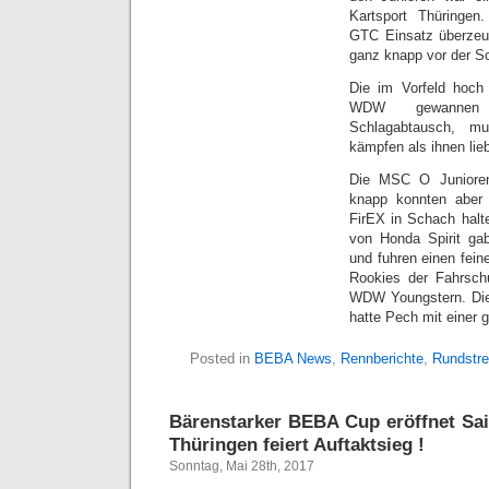
Kartsport Thüringen
GTC Einsatz überzeug
ganz knapp vor der S
Die im Vorfeld hoch
WDW gewannen
Schlagabtausch, m
kämpfen als ihnen lieb
Die MSC O Juniore
knapp konnten aber 
FirEX in Schach halt
von Honda Spirit ga
und fuhren einen fein
Rookies der Fahrsch
WDW Youngstern. Di
hatte Pech mit einer 
Posted in
BEBA News
,
Rennberichte
,
Rundstr
Bärenstarker BEBA Cup eröffnet Sa
Thüringen feiert Auftaktsieg !
Sonntag, Mai 28th, 2017