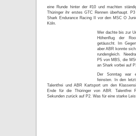
eine Runde hinter der #10 und machten ständi
Thüringer ihr erstes GTC Rennen überhaupt. P3 
Shark Endurance Racing II vor den MSC O Jun
Köln.
Wer dachte bis zur Un
Höhenflug der Roo
getäuscht. Im Gegente
aber ABR konnte sich
rundengleich. Needr
P5 von MBS, die MSC
an Shark vorbei auf P
Der Sonntag war e
feinsten. In den letz
Talentfrei und ABR Kartsport um den Klassens
Ende für die Thüringer von ABR. Talentfrei 
Sekunden zurück auf P2. Was für eine starke Lei