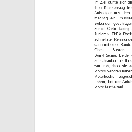
Im Ziel durfte sich d
4ten Klassensieg fr
Aufsteiger aus dem
mächtig ein, muss
Sekunden geschla
zurück Curto Racing
Junioren. FirEX Racin
schnellste Rennrunde
dann mit einer Rund
Ghost Busters,
Born4Racing. Beide l
zu schrauben als Ihnen
war froh, dass sie w
Motors verloren habe
Motorbocks abgesc
Fahrer, bei der Anfa
Motor festhalten!