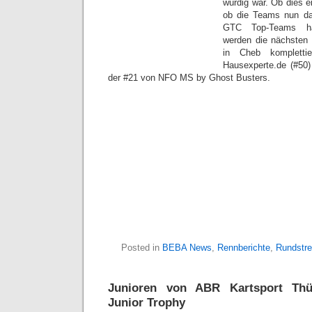
würdig war. Ob dies ei
ob die Teams nun da
GTC Top-Teams ha
werden die nächsten
in Cheb kompletti
Hausexperte.de (#5
der #21 von NFO MS by Ghost Busters.
Posted in
BEBA News
,
Rennberichte
,
Rundstr
Junioren von ABR Kartsport Thü
Junior Trophy