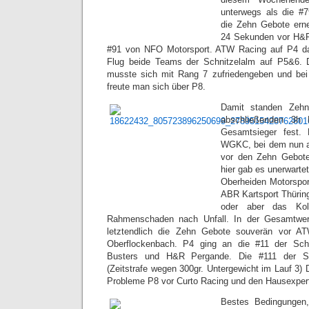
unterwegs als die #
die Zehn Gebote erne
24 Sekunden vor H&R
#91 von NFO Motorsport. ATW Racing auf P4 da
Flug beide Teams der Schnitzelalm auf P5&6.
musste sich mit Rang 7 zufriedengeben und bei
freute man sich über P8.
Damit standen Zeh
abschließenden 3h
Gesamtsieger fest.
WGKC, bei dem nun al
vor den Zehn Gebot
hier gab es unerwarte
Oberheiden Motorspor
ABR Kartsport Thürin
oder aber das Kol
Rahmenschaden nach Unfall. In der Gesamtwert
letztendlich die Zehn Gebote souverän vor
Oberflockenbach. P4 ging an die #11 der Sc
Busters und H&R Pergande. Die #111 der Sc
(Zeitstrafe wegen 300gr. Untergewicht im Lauf 3)
Probleme P8 vor Curto Racing und den Hausexper
Bestes Bedingungen,