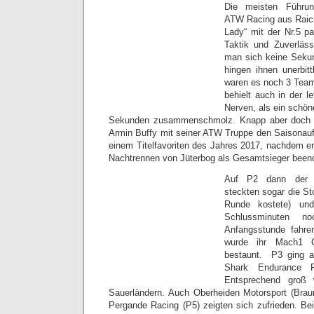
Die meisten Führun
ATW Racing aus Raich
Lady“ mit der Nr.5 pa
Taktik und Zuverläss
man sich keine Seku
hingen ihnen unerbi
waren es noch 3 Team
behielt auch in der l
Nerven, als ein schön
Sekunden zusammenschmolz. Knapp aber doch ho
Armin Buffy mit seiner ATW Truppe den Saisonauft
einem Titelfavoriten des Jahres 2017, nachdem er
Nachtrennen von Jüterbog als Gesamtsieger been
Auf P2 dann der W
steckten sogar die St
Runde kostete) un
Schlussminuten n
Anfangsstunde fahre
wurde ihr Mach1 C
bestaunt. P3 ging 
Shark Endurance 
Entsprechend groß
Sauerländern. Auch Oberheiden Motorsport (Bra
Pergande Racing (P5) zeigten sich zufrieden. Be