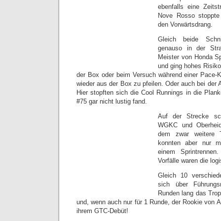
ebenfalls eine Zeits
Nove Rosso stoppte
den Vorwärtsdrang.
Gleich beide Schn
genauso in der Str
Meister von Honda Spir
und ging hohes Risiko
der Box oder beim Versuch während einer Pace-K
wieder aus der Box zu pfeilen. Oder auch bei der
Hier stopften sich die Cool Runnings in die Plan
#75 gar nicht lustig fand.
Auf der Strecke s
WGKC und Oberheid
dem zwar weitere 
konnten aber nur m
einem Sprintrennen.
Vorfälle waren die lo
Gleich 10 verschied
sich über Führungs
Runden lang das Tr
und, wenn auch nur für 1 Runde, der Rookie von A
ihrem GTC-Debüt!