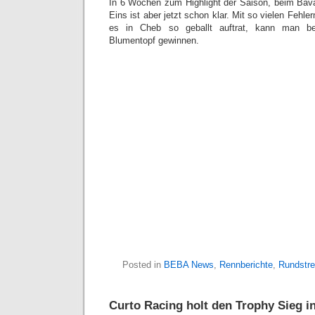
In 6 Wochen zum Highlight der Saison, beim Bava
Eins ist aber jetzt schon klar. Mit so vielen Fehl
es in Cheb so geballt auftrat, kann man b
Blumentopf gewinnen.
Posted in
BEBA News
,
Rennberichte
,
Rundstr
Curto Racing holt den Trophy Sieg i