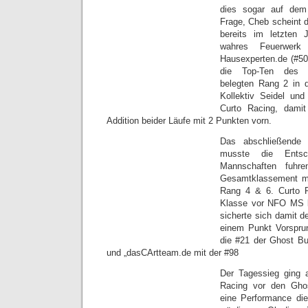
dies sogar auf dem
Frage, Cheb scheint d
bereits im letzten 
wahres Feuerwerk
Hausexperten.de (#50)
die Top-Ten des 
belegten Rang 2 in 
Kollektiv Seidel u
Curto Racing, dami
Addition beider Läufe mit 2 Punkten vorn.
Das abschließende
musste die Entsch
Mannschaften fuhr
Gesamtklassement mi
Rang 4 & 6. Curto 
Klasse vor NFO MS 
sicherte sich damit d
einem Punkt Vorsprun
die #21 der Ghost B
und „dasCArtteam.de mit der #98
Der Tagessieg ging 
Racing vor den Ghos
eine Performance die