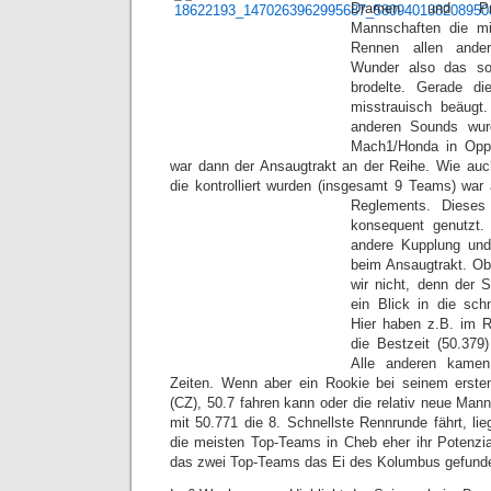
Dramen und Pr
Mannschaften die m
Rennen allen ande
Wunder also das so
brodelte. Gerade 
misstrauisch beäug
anderen Sounds wur
Mach1/Honda in Oppen
war dann der Ansaugtrakt an der Reihe. Wie auc
die kontrolliert wurden (insgesamt 9 Teams) war
Reglements. Diese
konsequent genutzt. 
andere Kupplung un
beim Ansaugtrakt. Ob 
wir nicht, denn der Sp
ein Blick in die sch
Hier haben z.B. im 
die Bestzeit (50.37
Alle anderen kamen
Zeiten. Wenn aber ein Rookie bei seinem erst
(CZ), 50.7 fahren kann oder die relativ neue Man
mit 50.771 die 8. Schnellste Rennrunde fährt, li
die meisten Top-Teams in Cheb eher ihr Potenzia
das zwei Top-Teams das Ei des Kolumbus gefunde