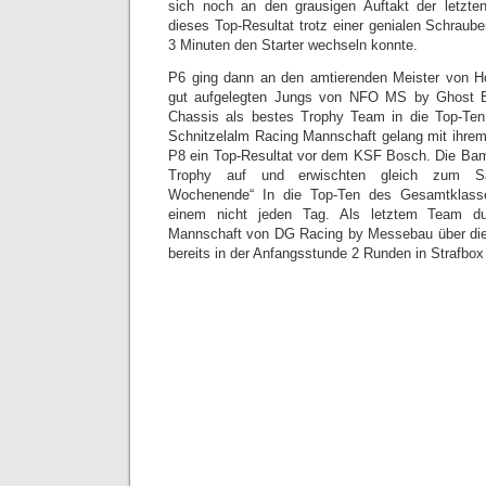
sich noch an den grausigen Auftakt der letzt
dieses Top-Resultat trotz einer genialen Schraube
3 Minuten den Starter wechseln konnte.
P6 ging dann an den amtierenden Meister von Ho
gut aufgelegten Jungs von NFO MS by Ghost Bu
Chassis als bestes Trophy Team in die Top-Ten
Schnitzelalm Racing Mannschaft gelang mit ihrem 
P8 ein Top-Resultat vor dem KSF Bosch. Die Bam
Trophy auf und erwischten gleich zum Sa
Wochenende“ In die Top-Ten des Gesamtklasse
einem nicht jeden Tag. Als letztem Team du
Mannschaft von DG Racing by Messebau über die
bereits in der Anfangsstunde 2 Runden in Strafbox 