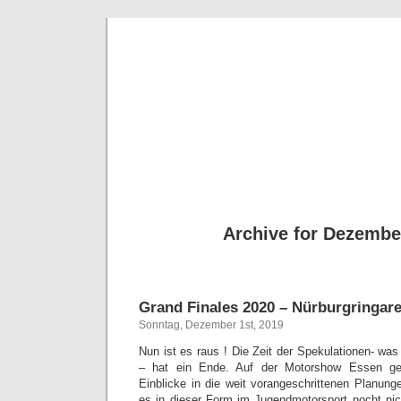
BE
News und Bericht
Archive for Dezembe
Grand Finales 2020 – Nürburgringare
Sonntag, Dezember 1st, 2019
Nun ist es raus ! Die Zeit der Spekulationen- w
– hat ein Ende. Auf der Motorshow Essen ge
Einblicke in die weit vorangeschrittenen Planun
es in dieser Form im Jugendmotorsport nocht ni