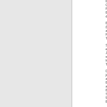
Q
(
S
T
D
B
5