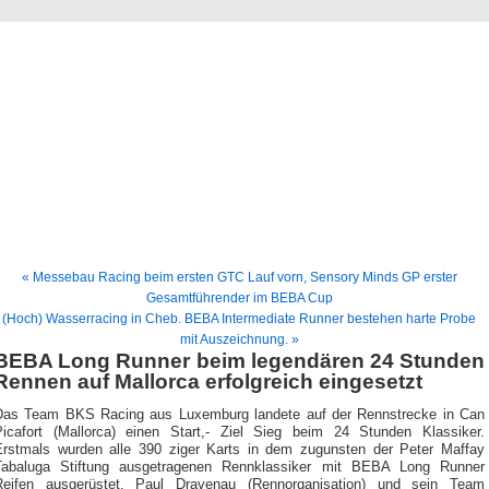
BEBA News
News und Berichte der Firma BEBA Rubbertec e.K.
« Messebau Racing beim ersten GTC Lauf vorn, Sensory Minds GP erster
Gesamtführender im BEBA Cup
(Hoch) Wasserracing in Cheb. BEBA Intermediate Runner bestehen harte Probe
mit Auszeichnung. »
BEBA Long Runner beim legendären 24 Stunden
Rennen auf Mallorca erfolgreich eingesetzt
Das Team BKS Racing aus Luxemburg landete auf der Rennstrecke in Can
Picafort (Mallorca) einen Start,- Ziel Sieg beim 24 Stunden Klassiker.
Erstmals wurden alle 390 ziger Karts in dem zugunsten der Peter Maffay
Tabaluga Stiftung ausgetragenen Rennklassiker mit BEBA Long Runner
Reifen ausgerüstet. Paul Dravenau (Rennorganisation) und sein Team