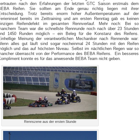
vertrauten nach den Erfahrungen der letzten GTC Saison erstmals dem
BEBA Reifen. Sie sollten am Ende genau richtig liegen mit ihrer
Entscheidung. Trotz bereits enorm hoher Außentemperaturen auf der
Ferieninsel bereits im Zeittraining und am ersten Renntag gab es keinen
einzigen Reifendefekt im gesamten Rennverlauf. Mehr noch: Bei so
manchem Team war die schnellste Rennrunde noch nach über 23 Stunden
und 1450 Runden möglich – ein Beleg für die Konstanz des Reifens.
Einhellige Meinung der verantwortlichen Mechaniker nach Rennende war:
Wenn alles gut läuft sind sogar nocheinmal 24 Stunden mit den Reifen
möglich und das auf höchsten Niveau. Selbst im nächtlichen Regen war so
mancher überrascht von der Performance des BEBA Reifens. Ein besseres
Kompliment konnte es für das anwesende BEBA Team nicht geben.
Rennszene aus der ersten Stunde