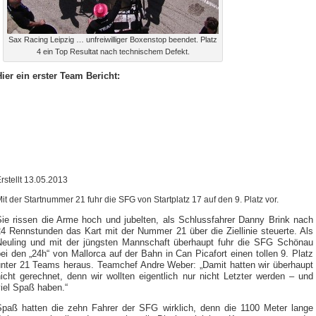
Sax Racing Leipzig … unfreiwilliger Boxenstop beendet. Platz
4 ein Top Resultat nach technischem Defekt.
Hier ein erster Team Bericht:
SFG fuhr auf
Mallorca ein tolles
Rennen
rstellt 13.05.2013
it der Startnummer 21 fuhr die SFG von Startplatz 17 auf den 9. Platz vor.
Sie rissen die Arme hoch und jubelten, als Schlussfahrer Danny Brink nach
24 Rennstunden das Kart mit der Nummer 21 über die Ziellinie steuerte. Als
Neuling und mit der jüngsten Mannschaft überhaupt fuhr die SFG Schönau
ei den „24h“ von Mallorca auf der Bahn in Can Picafort einen tollen 9. Platz
unter 21 Teams heraus. Teamchef Andre Weber: „Damit hatten wir überhaupt
icht gerechnet, denn wir wollten eigentlich nur nicht Letzter werden – und
iel Spaß haben.“
Spaß hatten die zehn Fahrer der SFG wirklich, denn die 1100 Meter lange