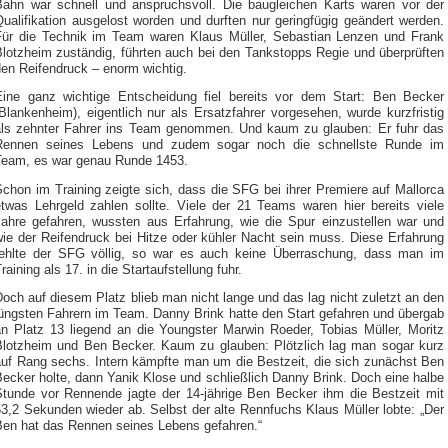
Bahn war schnell und anspruchsvoll. Die baugleichen Karts waren vor der
ualifikation ausgelost worden und durften nur geringfügig geändert werden.
Für die Technik im Team waren Klaus Müller, Sebastian Lenzen und Frank
Blotzheim zuständig, führten auch bei den Tankstopps Regie und überprüften
den Reifendruck – enorm wichtig.
Eine ganz wichtige Entscheidung fiel bereits vor dem Start: Ben Becker
Blankenheim), eigentlich nur als Ersatzfahrer vorgesehen, wurde kurzfristig
als zehnter Fahrer ins Team genommen. Und kaum zu glauben: Er fuhr das
Rennen seines Lebens und zudem sogar noch die schnellste Runde im
Team, es war genau Runde 1453.
chon im Training zeigte sich, dass die SFG bei ihrer Premiere auf Mallorca
etwas Lehrgeld zahlen sollte. Viele der 21 Teams waren hier bereits viele
Jahre gefahren, wussten aus Erfahrung, wie die Spur einzustellen war und
wie der Reifendruck bei Hitze oder kühler Nacht sein muss. Diese Erfahrung
fehlte der SFG völlig, so war es auch keine Überraschung, dass man im
raining als 17. in die Startaufstellung fuhr.
och auf diesem Platz blieb man nicht lange und das lag nicht zuletzt an den
jüngsten Fahrern im Team. Danny Brink hatte den Start gefahren und übergab
an Platz 13 liegend an die Youngster Marwin Roeder, Tobias Müller, Moritz
Blotzheim und Ben Becker. Kaum zu glauben: Plötzlich lag man sogar kurz
auf Rang sechs. Intern kämpfte man um die Bestzeit, die sich zunächst Ben
ecker holte, dann Yanik Klose und schließlich Danny Brink. Doch eine halbe
Stunde vor Rennende jagte der 14-jährige Ben Becker ihm die Bestzeit mit
3,2 Sekunden wieder ab. Selbst der alte Rennfuchs Klaus Müller lobte: „Der
Ben hat das Rennen seines Lebens gefahren.“