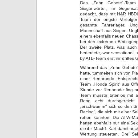
Das „Zehn Gebote“-Team
Sieganwärter, im Gegensa
gedacht, dass mit H&R HBDL
Team der engste Verfolger
gesamte Fahrerlager. Un
Mannschaft aus Siegen. Ungl
einem ebenfalls neuen Chassi
bei den extremen Bedingun
Der zweite Platz, was auc
bedeutete, war sensationel
by ATB-Team erst ihr drittes 
Während das „Zehn Gebote“
hatte, tummelten sich von Pla
einer Rennrunde. Entsprec
Team „Honda Spirit“ aus Off
Stunde vor Rennende fing au
Team musste tatenlos mit a
Rang acht durchgereich
„erschwamm“ sich so den dr
Racing“, die sich mit einer 
retten konnten. Die ATW-Ma
hatten ebenfalls nur eine Se
die ihr Mach1-Kart damit au
Wertung steuerten. Drei S