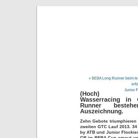
BE
News und Bericht
« BEBA Long Runner beim le
erfo
Junior F
(Hoch)
Wasserracing in 
Runner beste
Auszeichnung.
Zehn Gebote triumphieren 
zweiten GTC Lauf 2013. 34
by ATB und Junior Flockies
GP im BEBA Cup erneut vor