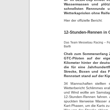
Wassermassen und plötzl
schnellsten Rennrunde 
Wetterkapriolen ohne Reif
Hier der offizielle Bericht:
12-Stunden-Rennen in 
Das Team Messebau Racing – Fo
Barth
Cheb zum Sommeranfang 201
GTC-Piloten auf der eig
Kilometer hinter der deut
die für eine Jahrhundertf
Strecke, Boxen und das Fa
Rennstart stand auf der Ki
34 Mannschaften stellten 
Wetterbericht Schlimmes era
und Wind wollte am Samstag 
12-Stunden-Rennen fahren. 
spuckten literweise Wasser 
Kart-Phasen, um die Karts zu
Wer von der Strecke abkam,