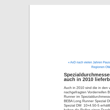
BE
News und Bericht
« AvD nach vielen Jahren Pau
Regionen OWL
Spezialdurchmesse
auch in 2010 lieferb
Auch in 2010 sind die in den
nachgefragten Vorderreifen 
Runner im Spezialdurchmesser
BEBA Long Runner Spezial D
Spezial DM 10×4.50-5 erhältl
haben die Reifen einen Dur