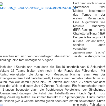
Und dann noch so eine
Startphase! Zwei
Mädels bestimmten
das Tempo in der
ersten Rennstunde.
Eine Augenweide wie
Mareike Macherey
(BPR-Racing) und
Charlotte Wilking (H&R
Pergande Racing) nicht
nur das Feld anführten,
sondern auch
versuchten
„gemeinsame Sache“
zu machen um sich von den Verfolgern abzusetzen. Bei der Leistungsdichte
llerdings eine fast unmögliche Aufgabe.
Nach der 1.Stunde sah man dann die Top-10 innerhalb von 6 Sekunden!
Weitere 15 Teams hielten sich noch in der Runde des Führenden. Mit
Startschwierigkeiten die Jungs von Messebau Racing Team. Aus der
Boxengasse dem Feld hinterhergeeilt, kämpfte man vergeblich Anschluss zu
halten. Wo war deren Speed hin? Im letzten Jahr noch 2 Zehntel vor dem
Rest der Welt, in diesem Jahr 9 Zehntel Rückstand. Ein Motorschaden nach
7 Stunden beendete dann die frustrierende Vorstellung der Sinsheimer.
Überraschend dagegen die Fahrt des Tabellenführers Honda Spirit. Trotz
10Kg Zuladung hielten sie immer Kontakt zur Spitzengruppe. Glück hatten
die Hessen (wie 4 weitere Teams) gleich
nach dem ersten Boxenstopp. Durch
eine wahre Fehlerkette