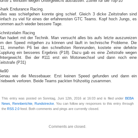
urfte 1 Minuten wegen Untergewicht ausfassen. Zuviel für die Top-10
Shark Endurance Racing.
Alles was schiefgehen konnte ging schief. Gleich 3 dicke Zeitstrafen sind
einfach zu viel für eines der erfahrensten GTC Teams. Kopf hoch Jungs, es
kommen auch wieder bessere Tage.
Schnitzelalm Racing
Man hadert mit der Technik. Man versucht alles bis aufs letzte auszureizen
um den Speed mitgehen zu können und läuft in technische Probleme. Die
#11, immerhin P6 bei den schnellsten Rennrunden, kostete eine defekte
Kupplung ein besseres Ergebnis (P18). Dazu gab es eine Zeitstrafe wegen
Untergewicht. Bei der #111 erst ein Motorwechsel und dann noch eine
eitstrafe (P31)
Die90
Genau wie die Messebauer. Erst keinen Speed gefunden und dann ein
Triebwerk verloren. Beide Teams packten frühzeitig zusammen.
This entry was posted on Sonntag, Juni 12th, 2016 at 16:03 and is filed under
BEBA
News
,
Rennberichte
,
Rundstrecke
. You can follow any responses to this entry through
the
RSS 2.0
feed. Both comments and pings are currently closed.
Comments are closed.