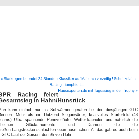
BEBA News
News und Berichte der Firma BEBA Rubbertec e.K.
« Starkregen beendet 24 Stunden Klassiker auf Mallorca vorzeitig ! Schnitzelalm
Racing triumphiert…..
Hausexperten.de mit Tagessieg in der Trophy »
BPR Racing feiert
Gesamtsieg in Hahn/Hunsrück
Man kann einfach nur ins Schwärmen geraten bei den diesjährigen GTC
Rennen. Mehr als ein Dutzend Sieganwärter, knallvolles Starterfeld (48
Teams) Ultra spannende Rennverläufe, Wetter-kapriolen und natürlich die
üblichen Glücksmomente und Dramen die die
großen Langstreckenschlachten eben ausmachen. All das gab es auch beim
2.GTC Lauf der Saison, den 9h von Hahn.