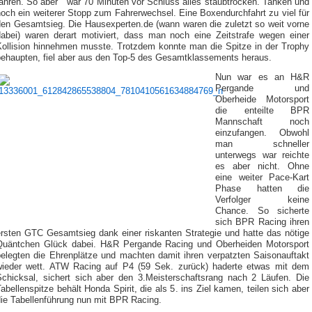
fahren. So aber war 70 Minuten vor Schluss alles staubtrocken. Tanken und
och ein weiterer Stopp zum Fahrerwechsel. Eine Boxendurchfahrt zu viel für
den Gesamtsieg. Die Hausexperten.de (wann waren die zuletzt so weit vorne
dabei) waren derart motiviert, dass man noch eine Zeitstrafe wegen einer
Kollision hinnehmen musste. Trotzdem konnte man die Spitze in der Trophy
behaupten, fiel aber aus den Top-5 des Gesamtklassements heraus.
Nun war es an H&R
Pergande und
Oberheide Motorsport
die enteilte BPR
Mannschaft noch
einzufangen. Obwohl
man schneller
unterwegs war reichte
es aber nicht. Ohne
eine weiter Pace-Kart
Phase hatten die
Verfolger keine
Chance. So sicherte
sich BPR Racing ihren
ersten GTC Gesamtsieg dank einer riskanten Strategie und hatte das nötige
Quäntchen Glück dabei. H&R Pergande Racing und Oberheiden Motorsport
belegten die Ehrenplätze und machten damit ihren verpatzten Saisonauftakt
wieder wett. ATW Racing auf P4 (59 Sek. zurück) haderte etwas mit dem
Schicksal, sichert sich aber den 3.Meisterschaftsrang nach 2 Läufen. Die
abellenspitze behält Honda Spirit, die als 5. ins Ziel kamen, teilen sich aber
die Tabellenführung nun mit BPR Racing.