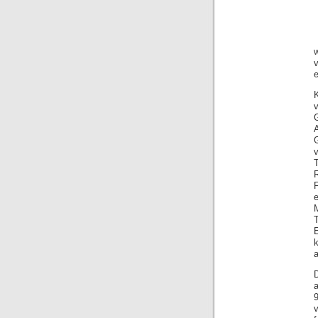
e
v
F
M
a