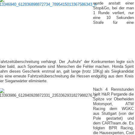
wurde anstatt einer
Stop&Go, bei der man
1 Runde verliert, nur
eine 10 Sekunden
Strafe für eine
ahrtzeitüberschreitung verhängt. Der „Aufruhr“ der Konkurrenten legte sich
aber bald, auch Sportwarte sind Menschen die Fehler machen. Honda Spirit
nahm dieses Geschenk erstmal an, galt lange (trotz 10Kg) als Siegkandidat
is eine erneute Fahrtzeitüberschreitung die Hessen endgültig aus dem Kreis
er Sieganwärter eliminierte.
Nach 4 Rennstunden
hielt H&R Pergande die
Spitze vor Oberheiden
Motorsport, ATW
Racing dem WGKC
aus Stuttgart (von der
Pole gestartet) und
dem CARTteam.de. Es
folgten BPR Racing,
die Hausexperten, Cool