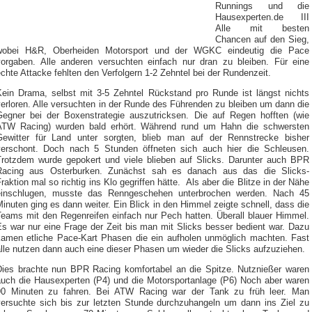
Runnings und die
Hausexperten.de III
Alle mit besten
Chancen auf den Sieg,
wobei H&R, Oberheiden Motorsport und der WGKC eindeutig die Pace
vorgaben. Alle anderen versuchten einfach nur dran zu bleiben. Für eine
chte Attacke fehlten den Verfolgern 1-2 Zehntel bei der Rundenzeit.
Kein Drama, selbst mit 3-5 Zehntel Rückstand pro Runde ist längst nichts
erloren. Alle versuchten in der Runde des Führenden zu bleiben um dann die
Gegner bei der Boxenstrategie auszutricksen. Die auf Regen hofften (wie
ATW Racing) wurden bald erhört. Während rund um Hahn die schwersten
Gewitter für Land unter sorgten, blieb man auf der Rennstrecke bisher
verschont. Doch nach 5 Stunden öffneten sich auch hier die Schleusen.
Trotzdem wurde gepokert und viele blieben auf Slicks. Darunter auch BPR
Racing aus Osterburken. Zunächst sah es danach aus das die Slicks-
raktion mal so richtig ins Klo gegriffen hätte. Als aber die Blitze in der Nähe
einschlugen, musste das Renngeschehen unterbrochen werden. Nach 45
inuten ging es dann weiter. Ein Blick in den Himmel zeigte schnell, dass die
Teams mit den Regenreifen einfach nur Pech hatten. Überall blauer Himmel.
Es war nur eine Frage der Zeit bis man mit Slicks besser bedient war. Dazu
kamen etliche Pace-Kart Phasen die ein aufholen unmöglich machten. Fast
lle nutzen dann auch eine dieser Phasen um wieder die Slicks aufzuziehen.
Dies brachte nun BPR Racing komfortabel an die Spitze. Nutznießer waren
auch die Hausexperten (P4) und die Motorsportanlage (P6) Noch aber waren
90 Minuten zu fahren. Bei ATW Racing war der Tank zu früh leer. Man
versuchte sich bis zur letzten Stunde durchzuhangeln um dann ins Ziel zu