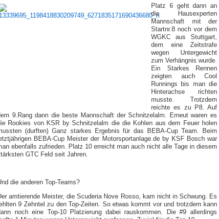
Platz 6 geht dann an
die Hausexperten
Mannschaft mit der
Startnr.8 noch vor dem
WGKC aus Stuttgart,
dem eine Zeitstrafe
wegen Untergewicht
zum Verhängnis wurde.
Ein Starkes Rennen
zeigten auch Cool
Runnings bis man die
Hinterachse richten
musste. Trotzdem
reichte es zu P8. Auf
dem 9.Rang dann die beste Mannschaft der Schnitzelalm. Erneut waren es
die Rookies von KSR by Schnitzelalm die die Kohlen aus dem Feuer holen
mussten (durften) Ganz starkes Ergebnis für das BEBA-Cup Team. Beim
letztjährigen BEBA-Cup Meister der Motorsportanlage.de by KSF Bosch war
an ebenfalls zufrieden. Platz 10 erreicht man auch nicht alle Tage in diesem
tärksten GTC Feld seit Jahren.
Und die anderen Top-Teams?
Der amtierende Meister, die Scuderia Nove Rosso, kam nicht in Schwung. Es
fehlten 9 Zehntel zu den Top-Zeiten. So etwas kommt vor und trotzdem kann
dann noch eine Top-10 Platzierung dabei rauskommen. Die #9 allerdings