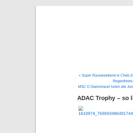
BE
News und Bericht
« Super Raceweekend in Cheb (C
Regenfreies
MSC O Slalomracer holen die Juni
ADAC Trophy – so li