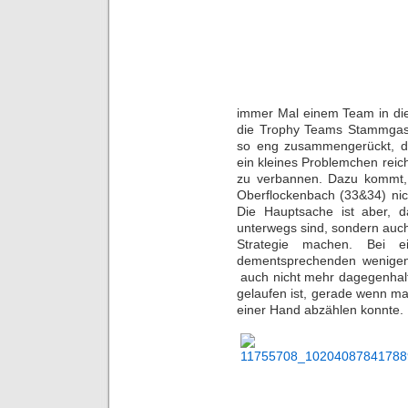
immer Mal einem Team in die
die Trophy Teams Stammgas
so eng zusammengerückt, d
ein kleines Problemchen rei
zu verbannen. Dazu kommt,
Oberflockenbach (33&34) nic
Die Hauptsache ist aber, d
unterwegs sind, sondern auch
Strategie machen. Bei 
dementsprechenden wenigen
auch nicht mehr dagegenhalte
gelaufen ist, gerade wenn m
einer Hand abzählen konnte.