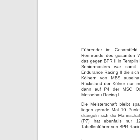
Führender im Gesamtfeld 
Rennrunde des gesamten W
das gegen BPR II in Templin 
Seniormasters war somit
Endurance Racing II die sic
Kölnern von MBS auseinan
Rückstand der Kölner nur i
dann auf P4 der MSC Os
Messebau Racing II.
Die Meisterschaft bleibt sp
liegen gerade Mal 10 Punkte
drängeln sich die Mannscha
(P7) hat ebenfalls nur 
Tabellenführer von BPR Racin