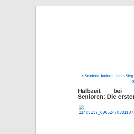
BE
News und Bericht
« Scuderia Junioren feiern Si
G
Halbzeit bei 
Senioren: Die erste