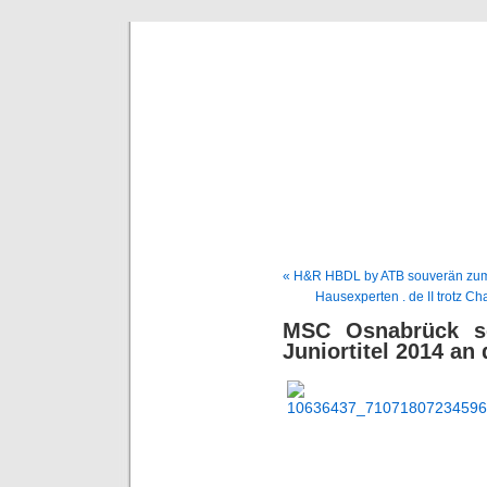
BE
News und Bericht
« H&R HBDL by ATB souverän zum 
Hausexperten . de II trotz C
MSC Osnabrück sc
Juniortitel 2014 an 