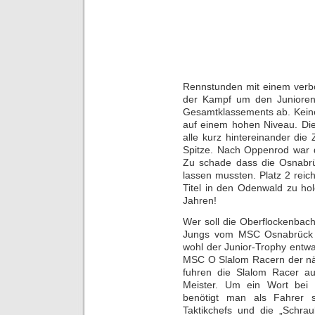
Rennstunden mit einem verbo
der Kampf um den Junioren
Gesamtklassements ab. Keine
auf einem hohen Niveau. Die
alle kurz hintereinander di
Spitze. Nach Oppenrod war d
Zu schade dass die Osnabrü
lassen mussten. Platz 2 re
Titel in den Odenwald zu hol
Jahren!
Wer soll die Oberflockenbach
Jungs vom MSC Osnabrück 
wohl der Junior-Trophy entw
MSC O Slalom Racern der näch
fuhren die Slalom Racer a
Meister. Um ein Wort bei 
benötigt man als Fahrer 
Taktikchefs und die „Schraub