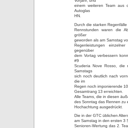
Vorjahr, und
einem weiteren Team aus d
Autoglas
HN.
Durch die starken Regenfälle 
Rennstunden waren die Ab
größer
geworden als am Samstag vor
Regenleistungen einzelne
gegenüber
dem Vortag verbessern konn
#9
Scuderia Nove Rosso, die 
Samstags
sich noch deutlich nach v
die im
Regen noch imponierende 10
Gesamtrang 13 erreichten.
Alle Teams, die in diesen äu
des Sonntag das Rennen zu en
Hochachtung ausgedrückt.
Die in der GTC üblichen Alte
am Samstag in den ersten 3 S
Senioren-Wertung das 2. 