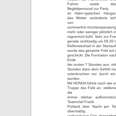
Fahrer sowie da
Begleitpersonal zur Party
im Hahn-typischen Hangar
das Wetter veränderte sic
von
sommerlich-hochtemperaturi
mehr oder weniger plötzlich i
regnerisch-kühl. Sehr zur Fre
gerade rechtzeitig um 09.20 
Reifenwechsel in der Startauf
wurde das gesamte Feld auf d
geschickt. Die Formation na
Ende
der ersten 7 Stunden aus, mi
Stunden dann dem Gefühl na
unterbrochen nur durch ei
wurden.
Mit HONDA führte nach wie vo
Truppe das Feld an, stellen
die
immer stärker aufkomme
Teamchef Frank
Pohlack über Nacht per Te
übermäßig
vorhandenen Grip abgewöhnt, v