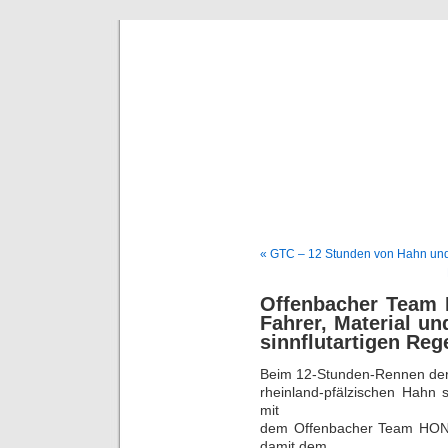
BE
News und Bericht
« GTC – 12 Stunden von Hahn und 
Offenbacher Team H
Fahrer, Material u
sinnflutartigen Reg
Beim 12-Stunden-Rennen de
rheinland-pfälzischen Hahn 
mit
dem Offenbacher Team HOND
damit dem