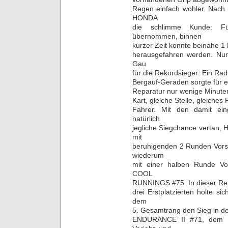
Regen einfach wohler. Nach 
HONDA
die schlimme Kunde: 
übernommen, binnen
kurzer Zeit konnte beinahe 1
herausgefahren werden. Nur 
Gau
für die Rekordsieger: Ein Ra
Bergauf-Geraden sorgte für e
Reparatur nur wenige Minuten
Kart, gleiche Stelle, gleiches
Fahrer. Mit den damit ei
natürlich
jegliche Siegchance vertan,
mit
beruhigenden 2 Runden Vor
wiederum
mit einer halben Runde Vo
COOL
RUNNINGS #75. In dieser Reih
drei Erstplatzierten holte 
dem
5. Gesamtrang den Sieg in d
ENDURANCE II #71, dem S