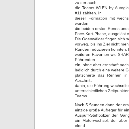
zu der auch
die Teams WLEN by Autog
#11 zählten. In
dieser Formation mit wechs
wurden
die beiden ersten Rennstunde
Pace-Kart-Phase, ausgelöst vo
Die Odenwälder fingen sich s
vorweg, bis ins Ziel nicht meh
Runden reduzieren konnten. 
weiteren Favoriten wie SH
Führenden
ein, ohne aber ernsthaft nac
lediglich durch eine weitere
plätscherte das Rennen in
Abschnitt
dahin, die Führung wechselte
unterschiedlichen Zeitpunkte
Teams.
Nach 5 Stunden dann der ers
einzige große Aufreger für ei
Auspuff-Stehbolzen den Gang 
ein Motorwechsel, der abe
elend