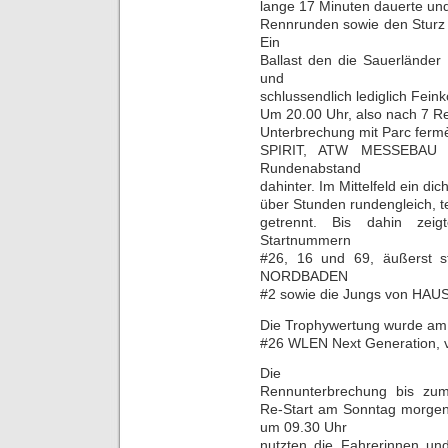
lange 17 Minuten dauerte un
Rennrunden sowie den Sturz v
Ein
Ballast den die Sauerländer
und
schlussendlich lediglich Fein
Um 20.00 Uhr, also nach 7 R
Unterbrechung mit Parc ferm
SPIRIT, ATW MESSEBAU 
Rundenabstand
dahinter. Im Mittelfeld ein d
über Stunden rundengleich, 
getrennt. Bis dahin zei
Startnummern
#26, 16 und 69, äußerst 
NORDBADEN
#2 sowie die Jungs von HA
Die Trophywertung wurde am
#26 WLEN Next Generation, v
Die
Rennunterbrechung bis zu
Re-Start am Sonntag morge
um 09.30 Uhr
nutzten die Fahrerinnen un