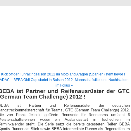
BEBA News
News und Berichte der Firma BEBA Rubbertec e.K.
 Kick off der Funracingsaison 2012 im Motoland Aragon (Spanien) steht bevor !
ADAC – BEBA Oldi Cup startet in Saison 2012 -Mannschaftstitel und Nachtslalom
im Fokus »
BEBA ist Partner und Reifenausrüster der GTC
(German Team Challenge) 2012 !
BEBA ist Partner und Reifenausrüster der deutschen
Langstreckenmeisterschaft für Teams, GTC (German Team Challenge) 2012.
Die von Frank Jelinski geführte Rennserie für Rennteams umfasst 6
Meisterschaftsrennen wobei ein Auslandsstart in Tschechien im
Terminkalender steht. Die Serie setzt die bereits getesteten Reifen BEBA
Sportiv Runner als Slick sowie BEBA Intermediate Runner als Regenreifen im